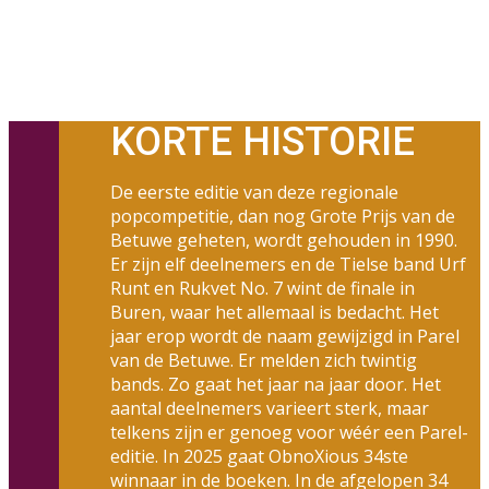
KORTE HISTORIE
De eerste editie van deze regionale
popcompetitie, dan nog Grote Prijs van de
Betuwe geheten, wordt gehouden in 1990.
Er zijn elf deelnemers en de Tielse band Urf
Runt en ​Rukvet No. 7 wint de finale in
Buren, waar het allemaal is bedacht. Het
jaar erop wordt de naam gewijzigd in Parel
van de Betuwe. Er melden zich twintig
bands. Zo gaat het jaar na jaar door. Het
aantal deelnemers varieert sterk, maar
telkens zijn er genoeg voor wéér een Parel-
editie. In 2025 gaat ObnoXious 34ste
winnaar in de boeken. In de afgelopen 34